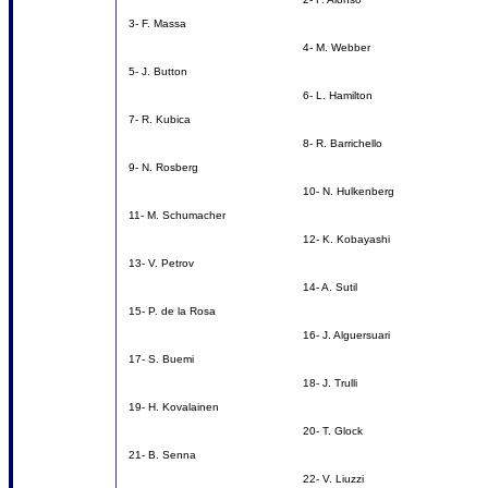
3- F. Massa
4- M. Webber
5- J. Button
6- L. Hamilton
7- R. Kubica
8- R. Barrichello
9- N. Rosberg
10- N. Hulkenberg
11- M. Schumacher
12- K. Kobayashi
13- V. Petrov
14- A. Sutil
15- P. de la Rosa
16- J. Alguersuari
17- S. Buemi
18- J. Trulli
19- H. Kovalainen
20- T. Glock
21- B. Senna
22- V. Liuzzi