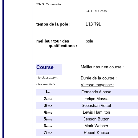
23- S. Yamamoto
24- L. di Grassi
temps de la pole :
1'13"791
meilleur tour des
pole
qualifications :
Course
Meilleur tour en course :
- le classement
Durée de la course :
- les résultats
Vitesse moyenne :
1
Fernando Alonso
er
2
Felipe Massa
ème
3
Sebastian Vettel
ème
4
Lewis Hamilton
ème
5
Jenson Button
ème
6
Mark Webber
ème
7
Robert Kubica
ème