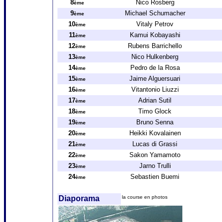
8
Nico Rosberg
ème
9
Michael Schumacher
ème
10
Vitaly Petrov
ème
11
Kamui Kobayashi
ème
12
Rubens Barrichello
ème
13
Nico Hulkenberg
ème
14
Pedro de la Rosa
ème
15
Jaime Alguersuari
ème
16
Vitantonio Liuzzi
ème
17
Adrian Sutil
ème
18
Timo Glock
ème
19
Bruno Senna
ème
20
Heikki Kovalainen
ème
21
Lucas di Grassi
ème
22
Sakon Yamamoto
ème
23
Jarno Trulli
ème
24
Sebastien Buemi
ème
Diaporama
la course en photos