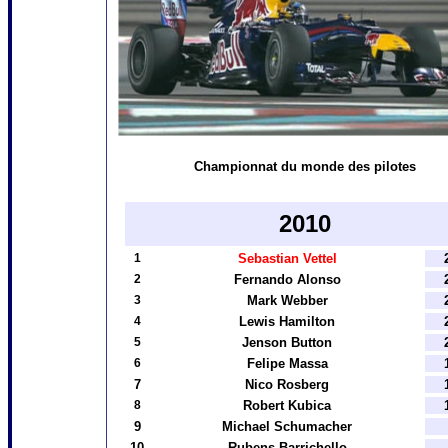
Championnat du monde des pilotes
2010
1
Sebastian Vettel
2
Fernando Alonso
3
Mark Webber
4
Lewis Hamilton
5
Jenson Button
6
Felipe Massa
7
Nico Rosberg
8
Robert Kubica
9
Michael Schumacher
10
Rubens Barrichello