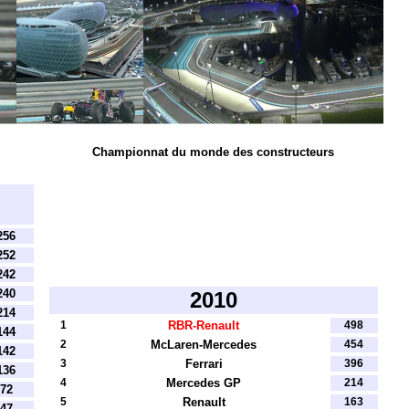
Championnat du monde des constructeurs
256
252
242
240
2010
214
1
RBR-Renault
498
144
2
McLaren-Mercedes
454
142
3
Ferrari
396
136
4
Mercedes GP
214
72
5
Renault
163
47