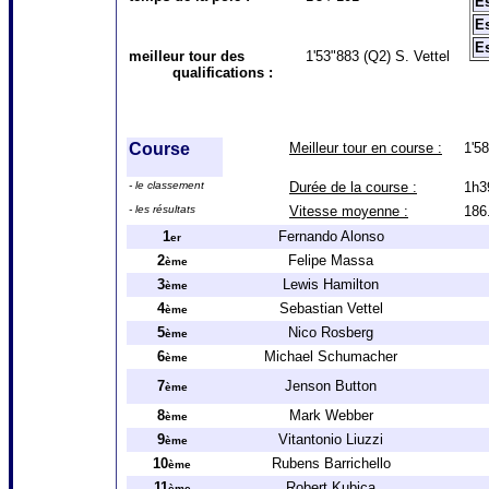
Es
Es
Es
meilleur tour des
1'53"883 (Q2) S. Vettel
qualifications :
Course
Meilleur tour en course :
1'58
- le classement
Durée de la course :
1h3
- les résultats
Vitesse moyenne :
186
1
Fernando Alonso
er
2
Felipe Massa
ème
3
Lewis Hamilton
ème
4
Sebastian Vettel
ème
5
Nico Rosberg
ème
6
Michael Schumacher
ème
7
Jenson Button
ème
8
Mark Webber
ème
9
Vitantonio Liuzzi
ème
10
Rubens Barrichello
ème
11
Robert Kubica
ème