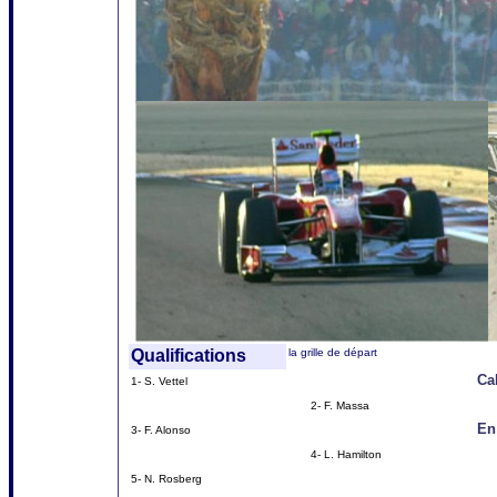
Qualifications
la grille de départ
Ca
1- S. Vettel
2- F. Massa
En 
3- F. Alonso
4- L. Hamilton
5- N. Rosberg