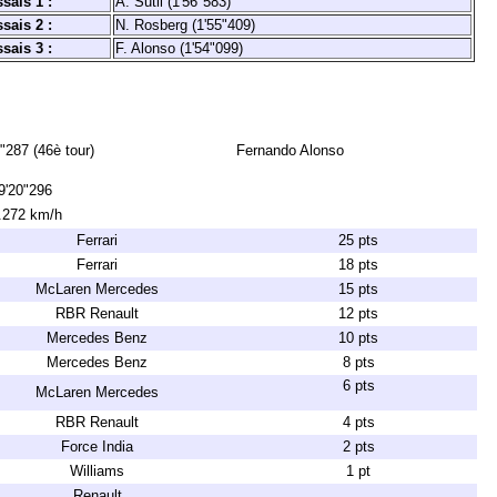
sais 1 :
A. Sutil (1'56"583)
sais 2 :
N. Rosberg (1'55"409)
sais 3 :
F. Alonso (1'54"099)
"287 (46è tour)
Fernando Alonso
9'20"296
.272 km/h
Ferrari
25 pts
Ferrari
18 pts
McLaren Mercedes
15 pts
RBR Renault
12 pts
Mercedes Benz
10 pts
Mercedes Benz
8 pts
6 pts
McLaren Mercedes
RBR Renault
4 pts
Force India
2 pts
Williams
1 pt
Renault