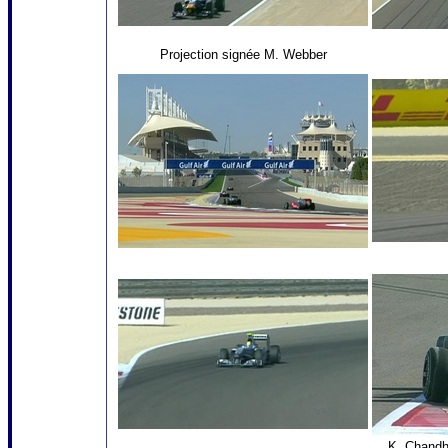
Projection signée M. Webber
K. Chandh