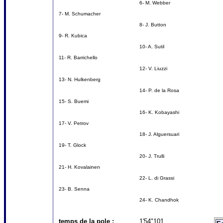
6- M. Webber
7- M. Schumacher
8- J. Button
9- R. Kubica
10- A. Sutil
11- R. Barrichello
12- V. Liuzzi
13- N. Hulkenberg
14- P. de la Rosa
15- S. Buemi
16- K. Kobayashi
17- V. Petrov
18- J. Alguersuari
19- T. Glock
20- J. Trulli
21- H. Kovalainen
22- L. di Grassi
23- B. Senna
24- K. Chandhok
temps de la pole :
1'54"101