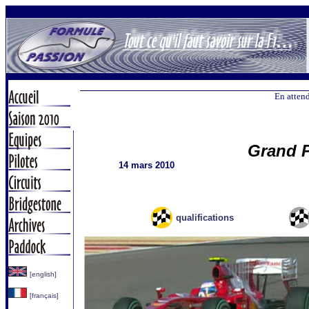
En attend
Grand P
14 mars 2010
qualifications
[english]
[français]