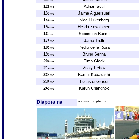
12
Adrian Sutil
ème
13
Jaime Alguersuari
ème
14
Nico Hulkenberg
ème
15
Heikki Kovalainen
ème
16
Sebastien Buemi
ème
17
Jarno Trulli
ème
18
Pedro de la Rosa
ème
19
Bruno Senna
ème
20
Timo Glock
ème
21
Vitaly Petrov
ème
22
Kamui Kobayashi
ème
23
Lucas di Grassi
ème
24
Karun Chandhok
ème
Diaporama
la course en photos